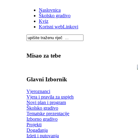
Naslovnica
Školsko gradivo
Kviz
Korisni webLinkovi
Misao za tebe
Glavni Izbornik
Vjeroznanci
Vjera i pravila za uspjeh
Novi plan i program
Školsko gradivo
Tematske prezentacije
Izborno gradivo
Projekti
Događanja
Izleti i putovanja